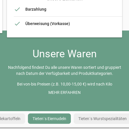
done
Barzahlung
Paketversand bis 31,5kg (19,99 €)
local_shipping
Paketversand
done
Überweisung (Vorkasse)
Min. Bestellwert: >15,00 €
Paketversand bis 5kg (6,99 €)
local_shipping
Paketversand
Unsere Waren
Min. Bestellwert: >15,00 €
Nachfolgend findest Du alle unsere Waren sortiert und gruppiert
nach Datum der Verfügbarkeit und Produktkategorien.
Bei von-bis Preisen (z.B. 10,00-15,00 €) wird nach Kilo
abgerechnet und die tatsächliche Größe kann variieren, da es ein
MEHR ERFAHREN
natürliches Produkt ist. Bei der Übergabe wird gewogen und der
Preis festgelegt.
Alle Preise inkl. MwSt., mehr Informationen zu den
dekartoffeln
Tieten`s Eiernudeln
Tieten´s Wurstspezialitäten
Versandkosten im Abschnitt
Lieferung & Zahlung
auf dieser Seite