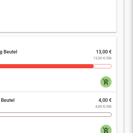
g Beutel
13,00 €
13,00 €/Stk
add_shopping_cart
 Beutel
4,00 €
4,00 €/Stk
add_shopping_cart