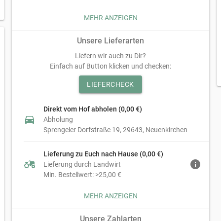
Rundum empfehlenswert.
1. Ihr besucht uns auf unserem Hof und kauft direkt bei
MEHR ANZEIGEN
uns im Hofladen ein.
Unsere Lieferarten
2. Wir beliefern euch bei einem Mindestbestellwert von
25€ in folgenden Postleitzahlen: 29643, 29640, 29614,
Liefern wir auch zu Dir?
27374, 27386, 29649. Nach eurer Bestellung nehmen wir
Einfach auf Button klicken und checken:
Kontakt mit euch auf, um den Liefertermin abzustimmen.
LIEFERCHECK
3. Paketversand - Ab einen Bestellwert von 15€ bieten wir
euch die Möglichkeit unsere Produkte per Post zu
Direkt vom Hof abholen (0,00 €)
empfangen. Nach eurer Bestellung nehmen wir Kontakt
directions_car
Abholung
mit euch auf um die Bestellung und die Höhe der
Sprengeler Dorfstraße 19
29643
Neuenkirchen
Versandkosten zu besprechen.
Lieferung zu Euch nach Hause (0,00 €)
agriculture
info
Lieferung durch Landwirt
Min. Bestellwert: >25,00 €
MEHR ANZEIGEN
Paketversand bis 10kg (10,49 €)
local_shipping
Paketversand
Unsere Zahlarten
Min. Bestellwert: >15,00 €