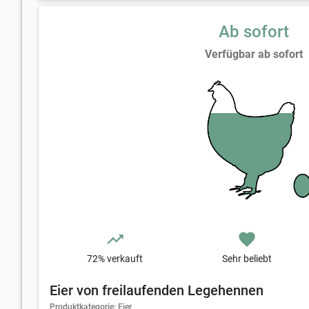
Ab sofort
Verfügbar ab sofort
trending_up
favorite
72
% verkauft
Sehr beliebt
Eier von freilaufenden Legehennen
Produktkategorie: Eier