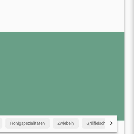
chevron_right
Honigspezialitäten
Zwiebeln
Grillfleisch
Liköre &