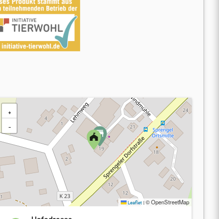
+
−
© OpenStreetMap
Leaflet
|