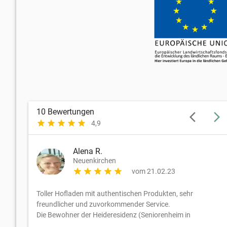
10
Bewertungen
arrow_back_ios
arrow_forward_ios
star
star
star
star
star
4,9
Alena R.
Neuenkirchen
star
star
star
star
star
vom 21.02.23
Toller Hofladen mit authentischen Produkten, sehr
freundlicher und zuvorkommender Service.
Die Bewohner der Heideresidenz (Seniorenheim in
Neuenkirchen) freuen sich über die neue Abwechslung an